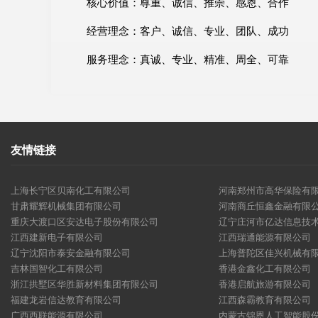
核心价值：尊重、诚信、推崇、感恩、合作
经营理念：客户、诚信、专业、团队、成功
服务理念：真诚、专业、精准、周全、可靠
友情链接
上海长宁区贝南化工有限公司
河南郑州市高华保险有
甘肃耀辉机械集团有限公司
河南商丘恒鑫金融有限
重庆大渡口区安达电子股份有限公司
辽宁庄河市亿达信息技
江西建新电子有限公司
江西瑞通能源有限公司
辽宁沈阳市泰安金融有限公司
上海普陀区佳兴机械有
吉林国智化工有限公司
香港金鑫化工有限公司
浙江拱墅区华胜新材料集团有限公司
香港启航旅游有限公司
福建龙岩信达教育有限公司
江西森霸教育有限公司
广西西联能源有限公司
内蒙古锦恩人工智能股